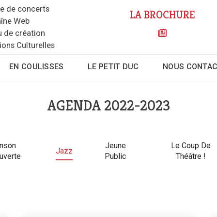
le de concerts
LA BROCHURE
îne Web
u de création
ions Culturelles
EN COULISSES
LE PETIT DUC
NOUS CONTA
AGENDA 2022-2023
nson
Jeune
Le Coup De
Jazz
uverte
Public
Théâtre !