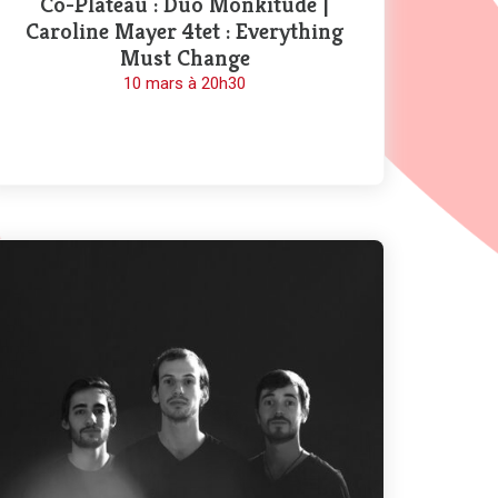
Co-Plateau : Duo Monkitude |
Caroline Mayer 4tet : Everything
Must Change
10 mars à 20h30