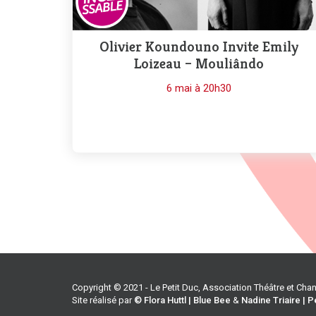
Olivier Koundouno Invite Emily
Loizeau – Mouliândo
6 mai à 20h30
Copyright © 2021 - Le Petit Duc, Association Théâtre et Ch
Site réalisé par
© Flora Huttl | Blue Bee
&
Nadine Triaire | P