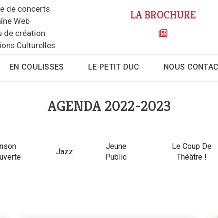
le de concerts
LA BROCHURE
îne Web
u de création
ions Culturelles
EN COULISSES
LE PETIT DUC
NOUS CONTA
AGENDA 2022-2023
nson
Jeune
Le Coup De
Jazz
uverte
Public
Théâtre !