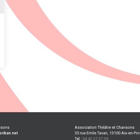
ansons
Association Théâtre et Chansons
erikan.net
35 rue Emile Tavan, 13100 Aix-en-Pr
Tel :
04 42 27 37 39