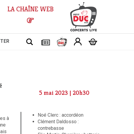
LA CHAÎNE WEB
Chercher
CTER
é
5 mai 2023 | 20h30
Noé Clerc : accordéon
ées à
Clément Daldosso :
une
contrebasse
mais