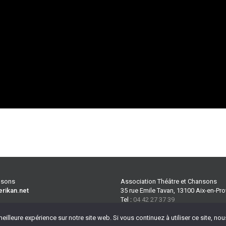
ansons
Association Théâtre et Chansons
erikan.net
35 rue Emile Tavan, 13100 Aix-en-Pr
Tel :
04 42 27 37 39
 plus
CGV
Port :
06 70 32 90 69
eilleure expérience sur notre site web. Si vous continuez à utiliser ce site, n