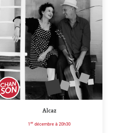
Alcaz
er
1
décembre à 20h30