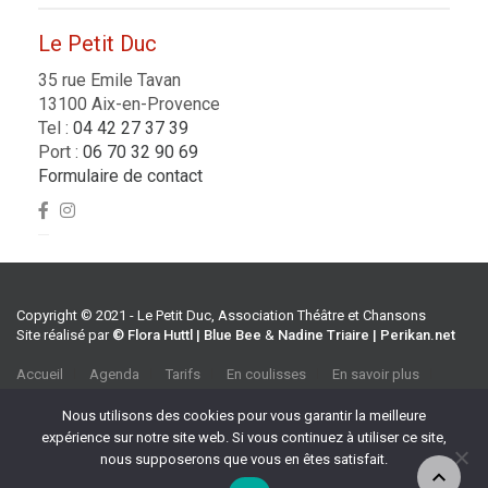
Le Petit Duc
35 rue Emile Tavan
13100 Aix-en-Provence
Tel :
04 42 27 37 39
Port :
06 70 32 90 69
Formulaire de contact
Copyright © 2021 - Le Petit Duc, Association Théâtre et Chansons
Site réalisé par
© Flora Huttl | Blue Bee
&
Nadine Triaire | Perikan.net
Accueil
Agenda
Tarifs
En coulisses
En savoir plus
CGV
Association Théâtre et Chansons
Nous utilisons des cookies pour vous garantir la meilleure
35 rue Emile Tavan, 13100 Aix-en-Provence
expérience sur notre site web. Si vous continuez à utiliser ce site,
Tel :
04 42 27 37 39
nous supposerons que vous en êtes satisfait.
Port :
06 70 32 90 69