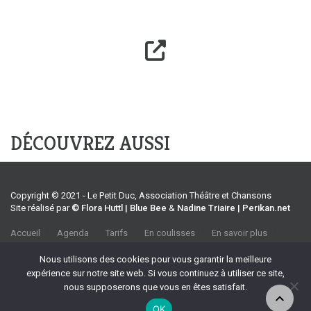
DÉCOUVREZ AUSSI
Copyright © 2021 - Le Petit Duc, Association Théâtre et Chansons
Site réalisé par
© Flora Huttl | Blue Bee
&
Nadine Triaire | Perikan.net
Accueil
Agenda
Tarifs
En coulisses
En savoir plus
CGV
Association Théâtre et Chansons
Nous utilisons des cookies pour vous garantir la meilleure
35 rue Emile Tavan, 13100 Aix-en-Provence
expérience sur notre site web. Si vous continuez à utiliser ce site,
Tel :
04 42 27 37 39
nous supposerons que vous en êtes satisfait.
Port :
06 70 32 90 69
OK