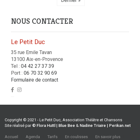
Dernier »
NOUS CONTACTER
Le Petit Duc
35 rue Emile Tavan
13100 Aix-en-Provence
Tel :
04 42 27 37 39
Port :
06 70 32 90 69
Formulaire de contact
Copyright © 2021 - Le Petit Duc, Association Théâtre et Chansons
Site réalisé par
© Flora Huttl | Blue Bee
&
Nadine Triaire | Perikan.net
Accueil
Agenda
Tarifs
En coulisses
En savoir plus