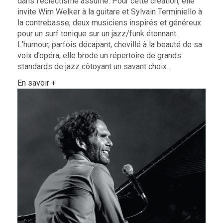
dans l’éclectisme assumé. Pour cette création, elle
invite Wim Welker à la guitare et Sylvain Terminiello à
la contrebasse, deux musiciens inspirés et généreux
pour un surf tonique sur un jazz/funk étonnant.
L’humour, parfois décapant, chevillé à la beauté de sa
voix d’opéra, elle brode un répertoire de grands
standards de jazz côtoyant un savant choix…
En savoir +