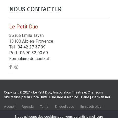
NOUS CONTACTER
Le Petit Duc
35 rue Emile Tavan
13100 Aix-en-Provence
Tel :
04 42 27 37 39
Port :
06 70 32 90 69
Formulaire de contact
Copyright © 2021 - Le Petit Duc, Association Théâtre et Chansons
Site réalisé par
© Flora Huttl | Blue Bee
&
Nadine Triaire | Perikan.net
Accueil
Agenda
Tarifs
En coulisses
En savoir plus
CGV
Association Théâtre et Chansons
Nous utilisons des cookies pour vous garantir la meilleure