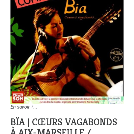
En savoir +...
BÏA | CŒURS VAGABONDS
À AIX-MARSEILLE /