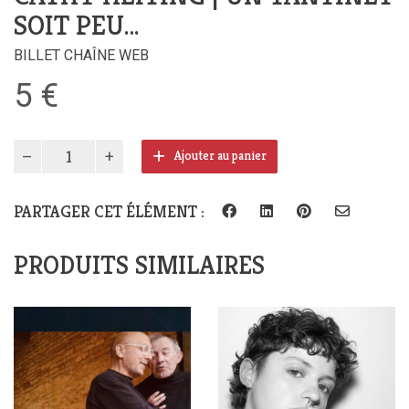
SOIT PEU…
BILLET CHAÎNE WEB
5
€
quantité
Ajouter au panier
de
Cathy
Heiting
PARTAGER CET ÉLÉMENT :
|
Un
PRODUITS SIMILAIRES
tantinet
soit
peu…