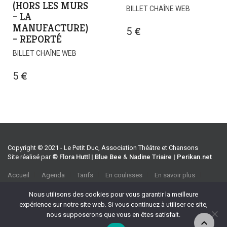
(HORS LES MURS
BILLET CHAÎNE WEB
– LA
MANUFACTURE)
5
€
– REPORTÉ
BILLET CHAÎNE WEB
5
€
Copyright © 2021 - Le Petit Duc, Association Théâtre et Chansons
Site réalisé par
© Flora Huttl | Blue Bee
&
Nadine Triaire | Perikan.net
Accueil
Agenda
Tarifs
En coulisses
En savoir plus
CGV
Association Théâtre et Chansons
Nous utilisons des cookies pour vous garantir la meilleure
35 rue Emile Tavan, 13100 Aix-en-Provence
expérience sur notre site web. Si vous continuez à utiliser ce site,
Tel :
04 42 27 37 39
nous supposerons que vous en êtes satisfait.
Port :
06 70 32 90 69