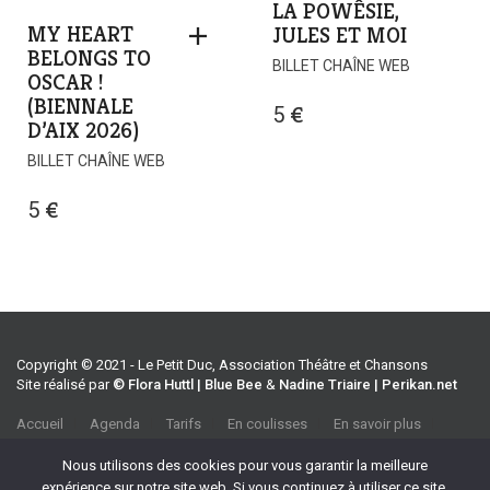
LA POWÊSIE,
MY HEART
JULES ET MOI
BELONGS TO
BILLET CHAÎNE WEB
OSCAR !
(BIENNALE
5
€
D’AIX 2026)
BILLET CHAÎNE WEB
5
€
Copyright © 2021 - Le Petit Duc, Association Théâtre et Chansons
Site réalisé par
© Flora Huttl | Blue Bee
&
Nadine Triaire | Perikan.net
Accueil
Agenda
Tarifs
En coulisses
En savoir plus
CGV
Association Théâtre et Chansons
Nous utilisons des cookies pour vous garantir la meilleure
35 rue Emile Tavan, 13100 Aix-en-Provence
expérience sur notre site web. Si vous continuez à utiliser ce site,