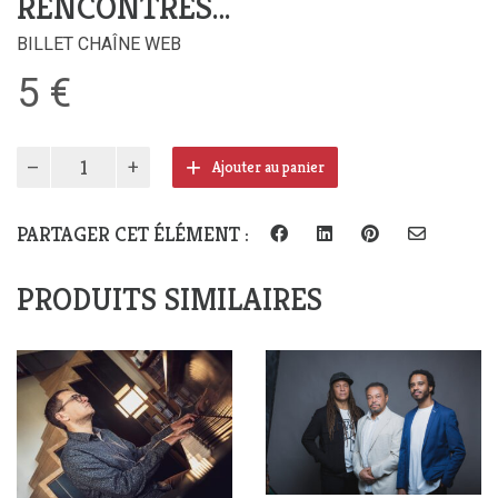
RENCONTRES…
BILLET CHAÎNE WEB
5
€
quantité
Ajouter au panier
de
CAFÉ
CULTURE
PARTAGER CET ÉLÉMENT :
AUTISME
–
PRODUITS SIMILAIRES
rencontres…