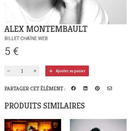
ALEX MONTEMBAULT
BILLET CHAÎNE WEB
5
€
quantité
Ajouter au panier
de
Alex
Montembault
PARTAGER CET ÉLÉMENT :
PRODUITS SIMILAIRES