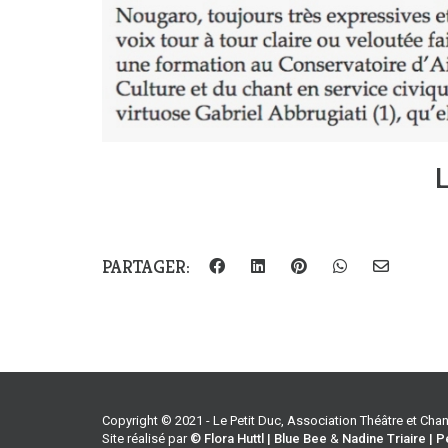
PARTAGER:
Copyright © 2021 - Le Petit Duc, Association Théâtre et Ch
Site réalisé par
© Flora Huttl | Blue Bee
&
Nadine Triaire | P