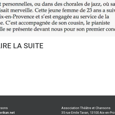
LIRE LA SUITE
ansons
Association Théâtre et Chansons
erikan.net
35 rue Emile Tavan, 13100 Aix-en-Pr