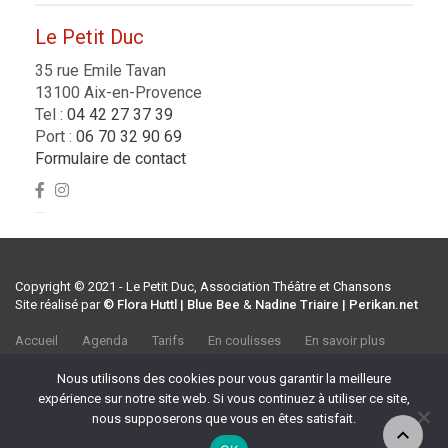
Le Petit Duc
35 rue Emile Tavan
13100 Aix-en-Provence
Tel :
04 42 27 37 39
Port :
06 70 32 90 69
Formulaire de contact
Copyright © 2021 - Le Petit Duc, Association Théâtre et Chansons
Site réalisé par
© Flora Huttl | Blue Bee
&
Nadine Triaire | Perikan.net
Accueil
Agenda
Tarifs
En coulisses
En savoir plus
CGV
Association Théâtre et Chansons
Nous utilisons des cookies pour vous garantir la meilleure
35 rue Emile Tavan, 13100 Aix-en-Provence
expérience sur notre site web. Si vous continuez à utiliser ce site,
Tel :
04 42 27 37 39
nous supposerons que vous en êtes satisfait.
Port :
06 70 32 90 69