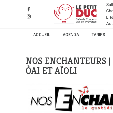
Sal
Cha
Lie
Act
ACCUEIL
AGENDA
TARIFS
NOS ENCHANTEURS | 
ÒAI ET AÏOLI