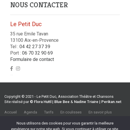
NOUS CONTACTER
Le Petit Duc
35 rue Emile Tavan
13100 Aix-en-Provence
Tel :
04 42 27 37 39
Port :
06 70 32 90 69
Formulaire de contact
Copyright © 2021 - Le Petit Duc, Association Théâtre et Chansons
Site réalisé par
© Flora Huttl | Blue Bee
&
Nadine Triaire | Perikan.net
Accueil
Agenda
Tarifs
En coulisses
En savoir plus
CGV
Association Théâtre et Chansons
Nous utilisons des cookies pour vous garantir la meilleure
35 rue Emile Tavan, 13100 Aix-en-Provence
expérience sur notre site web. Si vous continuez à utiliser ce site,