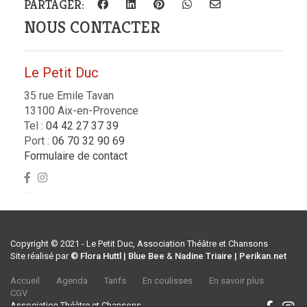
PARTAGER:
NOUS CONTACTER
Le Petit Duc
35 rue Emile Tavan
13100 Aix-en-Provence
Tel :
04 42 27 37 39
Port :
06 70 32 90 69
Formulaire de contact
Copyright © 2021 - Le Petit Duc, Association Théâtre et Chansons
Site réalisé par
© Flora Huttl | Blue Bee
&
Nadine Triaire | Perikan.net
Accueil
Agenda
Tarifs
En coulisses
En savoir plus
CGV
Association Théâtre et Chansons