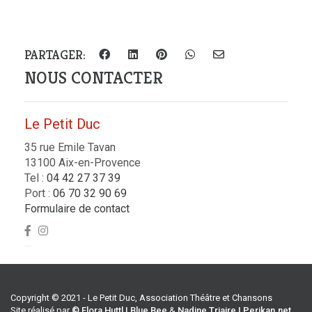
PARTAGER:
NOUS CONTACTER
Le Petit Duc
35 rue Emile Tavan
13100 Aix-en-Provence
Tel :
04 42 27 37 39
Port :
06 70 32 90 69
Formulaire de contact
Copyright © 2021 - Le Petit Duc, Association Théâtre et Chansons
Site réalisé par
© Flora Huttl | Blue Bee
&
Nadine Triaire | Perikan.net