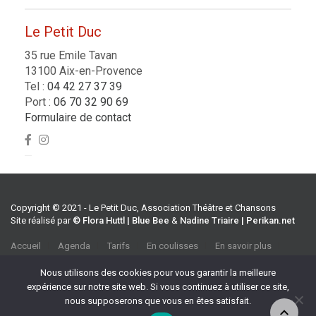
Le Petit Duc
35 rue Emile Tavan
13100 Aix-en-Provence
Tel :
04 42 27 37 39
Port :
06 70 32 90 69
Formulaire de contact
Copyright © 2021 - Le Petit Duc, Association Théâtre et Chansons
Site réalisé par
© Flora Huttl | Blue Bee
&
Nadine Triaire | Perikan.net
Accueil
Agenda
Tarifs
En coulisses
En savoir plus
CGV
Association Théâtre et Chansons
Nous utilisons des cookies pour vous garantir la meilleure
35 rue Emile Tavan, 13100 Aix-en-Provence
expérience sur notre site web. Si vous continuez à utiliser ce site,
Tel :
04 42 27 37 39
nous supposerons que vous en êtes satisfait.
Port :
06 70 32 90 69