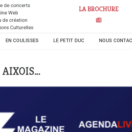
le de concerts
LA BROCHURE
îne Web
u de création
ions Culturelles
EN COULISSES
LE PETIT DUC
NOUS CONTA
 AIXOIS…