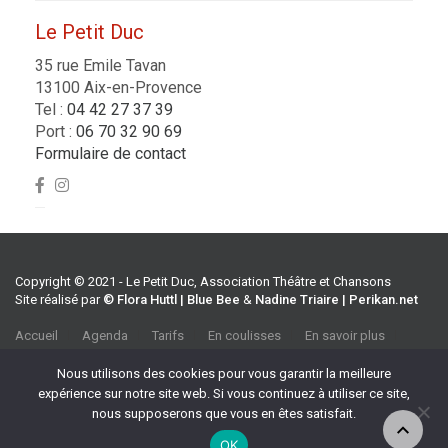
Le Petit Duc
35 rue Emile Tavan
13100 Aix-en-Provence
Tel :
04 42 27 37 39
Port :
06 70 32 90 69
Formulaire de contact
Copyright © 2021 - Le Petit Duc, Association Théâtre et Chansons
Site réalisé par
© Flora Huttl | Blue Bee
&
Nadine Triaire | Perikan.net
Accueil
Agenda
Tarifs
En coulisses
En savoir plus
CGV
Association Théâtre et Chansons
Nous utilisons des cookies pour vous garantir la meilleure
35 rue Emile Tavan, 13100 Aix-en-Provence
expérience sur notre site web. Si vous continuez à utiliser ce site,
Tel :
04 42 27 37 39
nous supposerons que vous en êtes satisfait.
Port :
06 70 32 90 69
OK