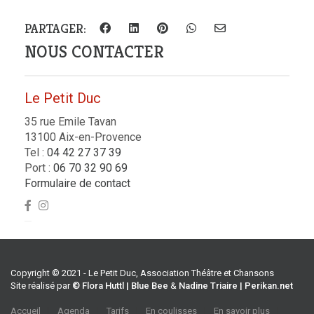
PARTAGER:
NOUS CONTACTER
Le Petit Duc
35 rue Emile Tavan
13100 Aix-en-Provence
Tel :
04 42 27 37 39
Port :
06 70 32 90 69
Formulaire de contact
Copyright © 2021 - Le Petit Duc, Association Théâtre et Chansons
Site réalisé par
© Flora Huttl | Blue Bee
&
Nadine Triaire | Perikan.net
Accueil
Agenda
Tarifs
En coulisses
En savoir plus