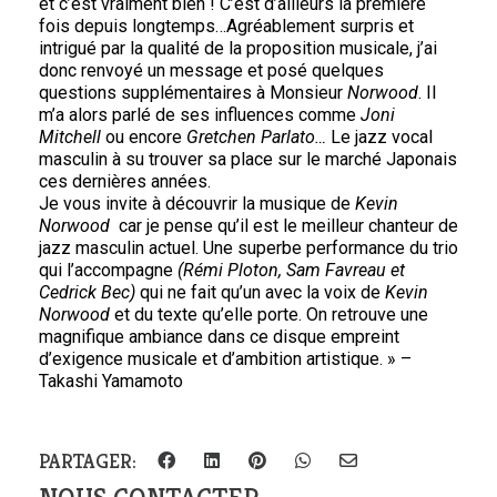
et c’est vraiment bien ! C’est d’ailleurs la première
fois depuis longtemps…Agréablement surpris et
intrigué par la qualité de la proposition musicale, j’ai
donc renvoyé un message et posé quelques
questions supplémentaires à Monsieur
Norwood
. Il
m’a alors parlé de ses influences comme
Joni
Mitchell
ou encore
Gretchen Parlato…
Le jazz vocal
masculin à su trouver sa place sur le marché Japonais
ces dernières années.
Je vous invite à découvrir la musique de
Kevin
Norwood
car j
e pense qu’il est le meilleur chanteur de
jazz masculin actuel. Une superbe performance du trio
qui l’accompagne
(Rémi Ploton, Sam Favreau et
Cedrick Bec)
qui ne fait qu’un avec la voix de
Kevin
Norwood
et du texte qu’elle porte. On retrouve une
magnifique ambiance dans ce disque empreint
d’exigence musicale et d’ambition artistique. » –
Takashi Yamamoto
PARTAGER: