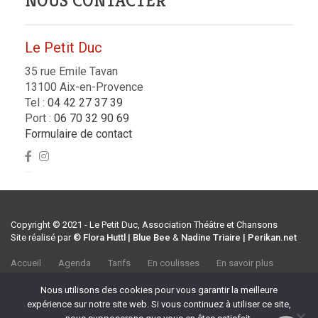
NOUS CONTACTER
Le Petit Duc
35 rue Emile Tavan
13100 Aix-en-Provence
Tel :
04 42 27 37 39
Port :
06 70 32 90 69
Formulaire de contact
Copyright © 2021 - Le Petit Duc, Association Théâtre et Chansons
Site réalisé par
© Flora Huttl | Blue Bee
&
Nadine Triaire | Perikan.net
Accueil
Agenda
Tarifs
En coulisses
En savoir plus
CGV
Association Théâtre et Chansons
Nous utilisons des cookies pour vous garantir la meilleure
35 rue Emile Tavan, 13100 Aix-en-Provence
expérience sur notre site web. Si vous continuez à utiliser ce site,
Tel :
04 42 27 37 39