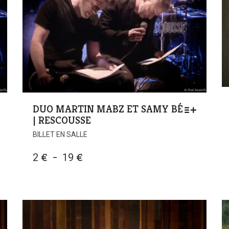
DUO MARTIN MABZ ET SAMY BÉ
| RESCOUSSE
BILLET EN SALLE
PLAGE
2
€
–
19
€
DE
PRIX :
2 €
À
19 €