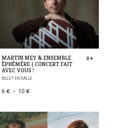
MARTIN MEY & ENSEMBLE
ÉPHÉMÈRE | CONCERT FAIT
AVEC VOUS !
BILLET EN SALLE
PLAGE
6
€
–
10
€
DE
PRIX :
6 €
À