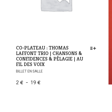
CO-PLATEAU : THOMAS
LAFFONT TRIO | CHANSONS &
CONFIDENCES & PÉLAGIE | AU
FIL DES VOIX
BILLET EN SALLE
PLAGE
2
€
–
19
€
DE
PRIX :
2 €
À