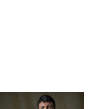
DE
PRIX :
2 €
À
19 €