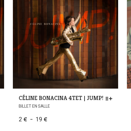
CÉLINE BONACINA 4TET | JUMP!
BILLET EN SALLE
PLAGE
2
€
–
19
€
DE