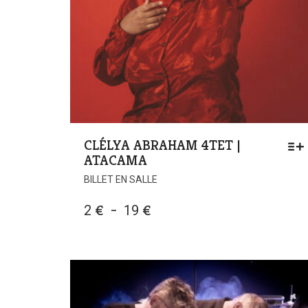
CLÉLYA ABRAHAM 4TET |
ATACAMA
BILLET EN SALLE
PLAGE
2
€
–
19
€
DE
PRIX :
2 €
À
19 €