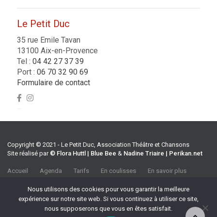
Le Petit Duc
35 rue Emile Tavan
13100 Aix-en-Provence
Tel :
04 42 27 37 39
Port :
06 70 32 90 69
Formulaire de contact
Copyright © 2021 - Le Petit Duc, Association Théâtre et Chansons
Site réalisé par
© Flora Huttl | Blue Bee
&
Nadine Triaire | Perikan.net
Accueil
Agenda
Tarifs
En coulisses
En savoir plus
CGV
Association Théâtre et Chansons
Nous utilisons des cookies pour vous garantir la meilleure
35 rue Emile Tavan, 13100 Aix-en-Provence
expérience sur notre site web. Si vous continuez à utiliser ce site,
Tel :
04 42 27 37 39
nous supposerons que vous en êtes satisfait.
Port :
06 70 32 90 69