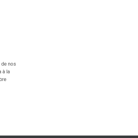
e de nos
 à la
obre