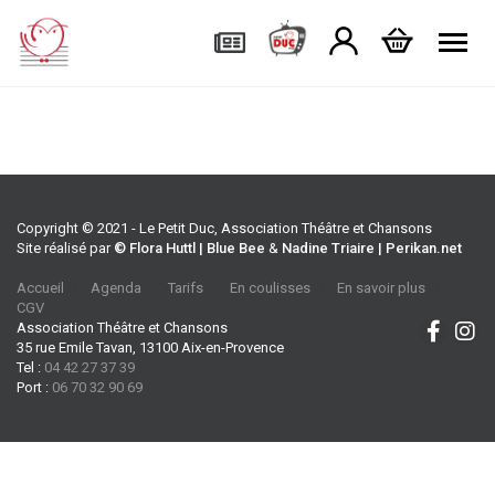
Tog
Copyright © 2021 - Le Petit Duc, Association Théâtre et Chansons
Site réalisé par
© Flora Huttl | Blue Bee
&
Nadine Triaire | Perikan.net
Accueil
Agenda
Tarifs
En coulisses
En savoir plus
CGV
Association Théâtre et Chansons
35 rue Emile Tavan, 13100 Aix-en-Provence
Tel :
04 42 27 37 39
Port :
06 70 32 90 69