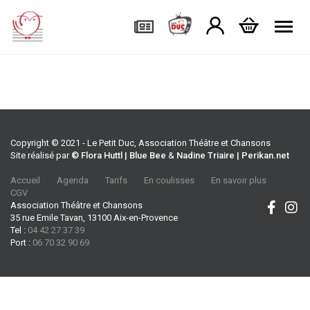
Tog
Copyright © 2021 - Le Petit Duc, Association Théâtre et Chansons
Site réalisé par
© Flora Huttl | Blue Bee
&
Nadine Triaire | Perikan.net
Accueil
Agenda
Tarifs
En coulisses
En savoir plus
CGV
Association Théâtre et Chansons
35 rue Emile Tavan, 13100 Aix-en-Provence
Tel :
04 42 27 37 39
Port :
06 70 32 90 69