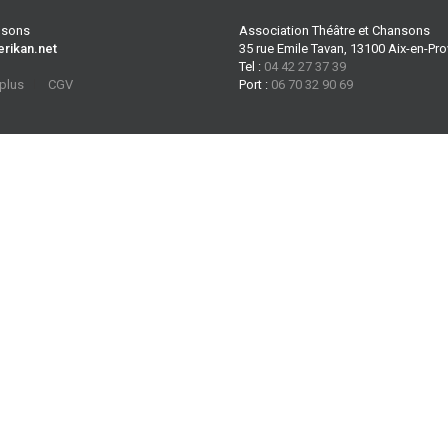
ansons
Association Théâtre et Chansons
erikan.net
35 rue Emile Tavan, 13100 Aix-en-Pr
Tel :
04 42 27 37 39
 plus
CGV
Port :
06 70 32 90 69