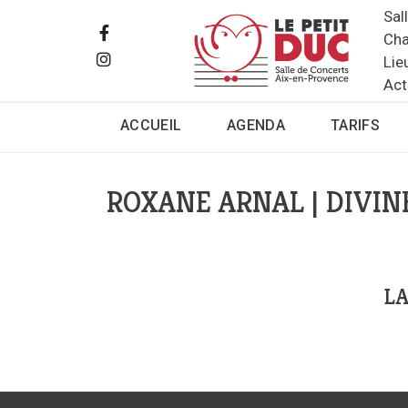
Sal
Cha
Lie
Act
ACCUEIL
AGENDA
TARIFS
ROXANE ARNAL | DIVIN
LA