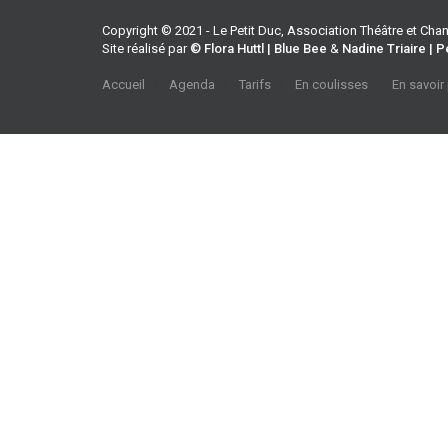
Copyright © 2021 - Le Petit Duc, Association Théâtre et Ch
Site réalisé par
© Flora Huttl | Blue Bee
&
Nadine Triaire | P
Accueil
Agenda
Tarifs
En coulisses
En savoir