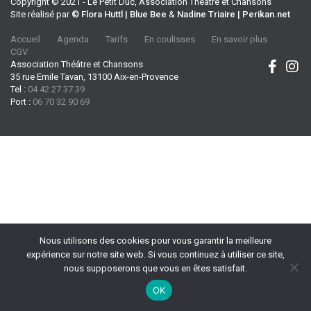
Copyright © 2021 - Le Petit Duc, Association Théâtre et Chansons
Site réalisé par
© Flora Huttl | Blue Bee
&
Nadine Triaire | Perikan.net
Accueil
Agenda
Tarifs
En coulisses
En savoir plus
CGV
Association Théâtre et Chansons
35 rue Emile Tavan, 13100 Aix-en-Provence
Tel :
04 42 27 37 39
Port :
06 70 32 90 69
Nous utilisons des cookies pour vous garantir la meilleure
expérience sur notre site web. Si vous continuez à utiliser ce site,
nous supposerons que vous en êtes satisfait.
OK