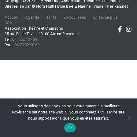
Copyright © 2021 - Le Petit Duc, Association Théâtre et Chansons
Site réalisé par
© Flora Huttl | Blue Bee
&
Nadine Triaire | Perikan.net
Accueil
Agenda
Tarifs
En coulisses
En savoir plus
CGV
Association Théâtre et Chansons
35 rue Emile Tavan, 13100 Aix-en-Provence
Tel :
04 42 27 37 39
Port :
06 70 32 90 69
Nous utilisons des cookies pour vous garantir la meilleure
expérience sur notre site web. Si vous continuez à utiliser ce site,
nous supposerons que vous en êtes satisfait.
OK