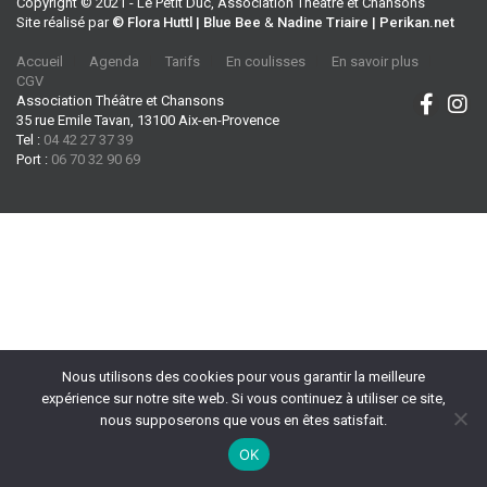
Copyright © 2021 - Le Petit Duc, Association Théâtre et Chansons
Site réalisé par
© Flora Huttl | Blue Bee
&
Nadine Triaire | Perikan.net
Accueil
Agenda
Tarifs
En coulisses
En savoir plus
CGV
Association Théâtre et Chansons
35 rue Emile Tavan, 13100 Aix-en-Provence
Tel :
04 42 27 37 39
Port :
06 70 32 90 69
Nous utilisons des cookies pour vous garantir la meilleure
expérience sur notre site web. Si vous continuez à utiliser ce site,
nous supposerons que vous en êtes satisfait.
OK