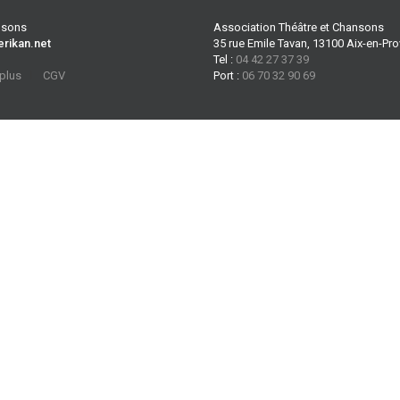
ansons
Association Théâtre et Chansons
erikan.net
35 rue Emile Tavan, 13100 Aix-en-Pr
Tel :
04 42 27 37 39
 plus
CGV
Port :
06 70 32 90 69