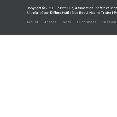
Copyright © 2021 - Le Petit Duc, Association Théâtre et Ch
Site réalisé par
© Flora Huttl | Blue Bee
&
Nadine Triaire | P
Accueil
Agenda
Tarifs
En coulisses
En savoir