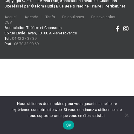
Copyright © 2021 - Le Petit Duc, Association Théâtre et Chansons
Site réalisé par
© Flora Huttl | Blue Bee
&
Nadine Triaire | Perikan.net
Accueil
Agenda
Tarifs
En coulisses
En savoir plus
CGV
Association Théâtre et Chansons
35 rue Emile Tavan, 13100 Aix-en-Provence
Tel :
04 42 27 37 39
Port :
06 70 32 90 69
Nous utilisons des cookies pour vous garantir la meilleure
expérience sur notre site web. Si vous continuez à utiliser ce site,
nous supposerons que vous en êtes satisfait.
OK