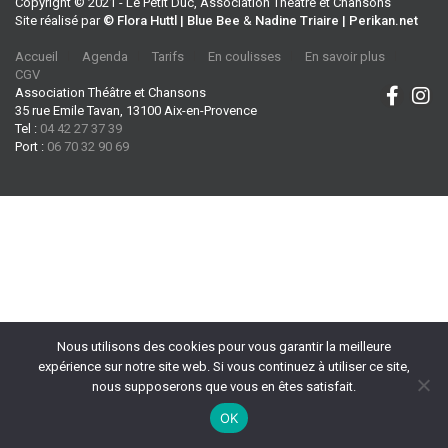
Copyright © 2021 - Le Petit Duc, Association Théâtre et Chansons
Site réalisé par
© Flora Huttl | Blue Bee
&
Nadine Triaire | Perikan.net
Accueil
Agenda
Tarifs
En coulisses
En savoir plus
CGV
Association Théâtre et Chansons
35 rue Emile Tavan, 13100 Aix-en-Provence
Tel :
04 42 27 37 39
Port :
06 70 32 90 69
Nous utilisons des cookies pour vous garantir la meilleure
expérience sur notre site web. Si vous continuez à utiliser ce site,
nous supposerons que vous en êtes satisfait.
OK