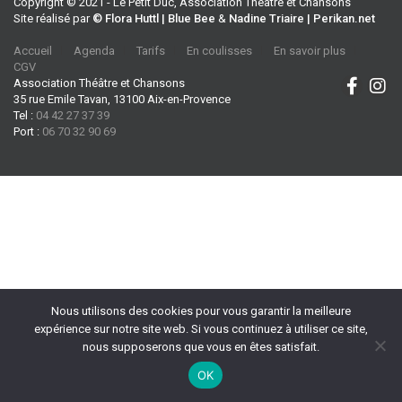
Copyright © 2021 - Le Petit Duc, Association Théâtre et Chansons
Site réalisé par
© Flora Huttl | Blue Bee
&
Nadine Triaire | Perikan.net
Accueil
Agenda
Tarifs
En coulisses
En savoir plus
CGV
Association Théâtre et Chansons
35 rue Emile Tavan, 13100 Aix-en-Provence
Tel :
04 42 27 37 39
Port :
06 70 32 90 69
Nous utilisons des cookies pour vous garantir la meilleure
expérience sur notre site web. Si vous continuez à utiliser ce site,
nous supposerons que vous en êtes satisfait.
OK