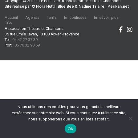
Copyright © 2021 - Le Petit Duc, Association Théâtre et Chansons
Site réalisé par
© Flora Huttl | Blue Bee
&
Nadine Triaire | Perikan.net
Accueil
Agenda
Tarifs
En coulisses
En savoir plus
CGV
Association Théâtre et Chansons
35 rue Emile Tavan, 13100 Aix-en-Provence
Tel :
04 42 27 37 39
Port :
06 70 32 90 69
Nous utilisons des cookies pour vous garantir la meilleure
expérience sur notre site web. Si vous continuez à utiliser ce site,
nous supposerons que vous en êtes satisfait.
OK