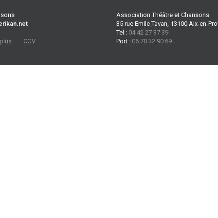
ansons
Association Théâtre et Chansons
erikan.net
35 rue Emile Tavan, 13100 Aix-en-Pr
Tel :
04 42 27 37 39
 plus
CGV
Port :
06 70 32 90 69