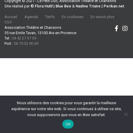
Copyright © 2021 - Le Petit Duc, Association Théâtre et Chansons
Site réalisé par
© Flora Huttl | Blue Bee
&
Nadine Triaire | Perikan.net
Accueil
Agenda
Tarifs
En coulisses
En savoir plus
CGV
Association Théâtre et Chansons
35 rue Emile Tavan, 13100 Aix-en-Provence
Tel :
04 42 27 37 39
Port :
06 70 32 90 69
Nous utilisons des cookies pour vous garantir la meilleure
expérience sur notre site web. Si vous continuez à utiliser ce site,
nous supposerons que vous en êtes satisfait.
OK