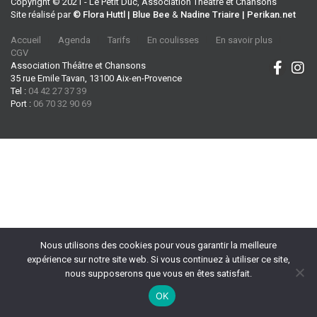
Copyright © 2021 - Le Petit Duc, Association Théâtre et Chansons
Site réalisé par
© Flora Huttl | Blue Bee
&
Nadine Triaire | Perikan.net
Accueil
Agenda
Tarifs
En coulisses
En savoir plus
CGV
Association Théâtre et Chansons
35 rue Emile Tavan, 13100 Aix-en-Provence
Tel :
04 42 27 37 39
Port :
06 70 32 90 69
Nous utilisons des cookies pour vous garantir la meilleure
expérience sur notre site web. Si vous continuez à utiliser ce site,
nous supposerons que vous en êtes satisfait.
OK