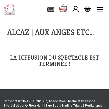
Tog
ALCAZ | AUX ANGES ETC…
LA DIFFUSION DU SPECTACLE EST
TERMINÉE !
Copyright © 2021 - Le Petit Duc, Association Théâtre et Chansons
Site réalisé par
© Flora Huttl | Blue Bee
&
Nadine Triaire | Perikan.net