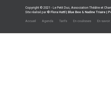
Copyright © 2021 - Le Petit Duc, Association Théâtre et Ch
Site réalisé par
© Flora Huttl | Blue Bee
&
Nadine Triaire | P
Accueil
Agenda
Tarifs
En coulisses
En savoir