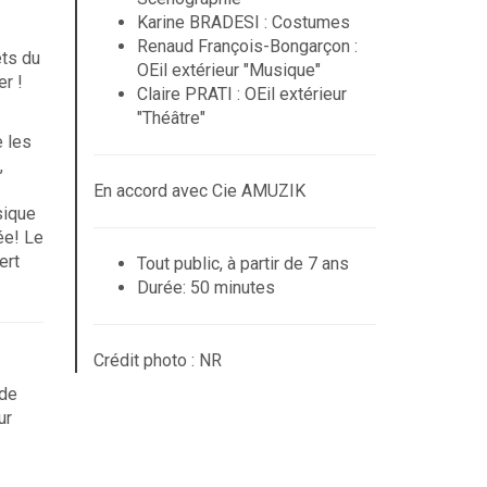
Karine BRADESI : Costumes
Renaud François-Bongarçon :
ets du
OEil extérieur "Musique"
r !
Claire PRATI : OEil extérieur
"Théâtre"
e les
,
En accord avec Cie AMUZIK
sique
ée! Le
ert
Tout public, à partir de 7 ans
Durée: 50 minutes
Crédit photo : NR
 de
ur