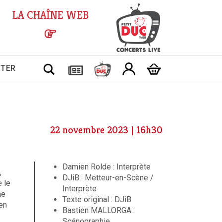
LA CHAÎNE WEB
Chercher
CTER
22 novembre 2023 | 16h30
Damien Rolde : Interprète
,
DJiB : Metteur-en-Scène /
e le
Interprète
ne
Texte original : DJiB
en
Bastien MALLORGA :
Scénographie