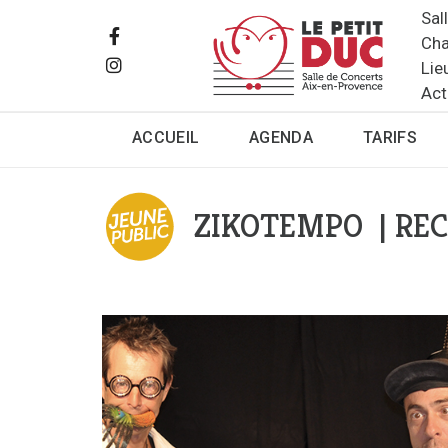
Sal
Cha
Lie
Act
ACCUEIL
AGENDA
TARIFS
ZIKOTEMPO | RE