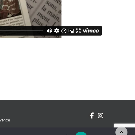
ovence