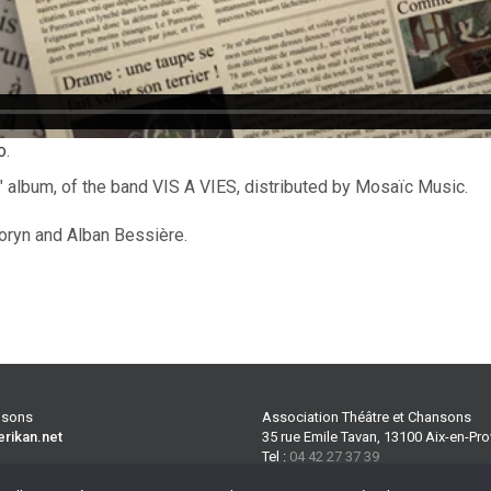
o
.
album, of the band VIS A VIES, distributed by Mosaïc Music.
Coryn and Alban Bessière.
ansons
Association Théâtre et Chansons
erikan.net
35 rue Emile Tavan, 13100 Aix-en-Pr
Tel :
04 42 27 37 39
 plus
CGV
Port :
06 70 32 90 69