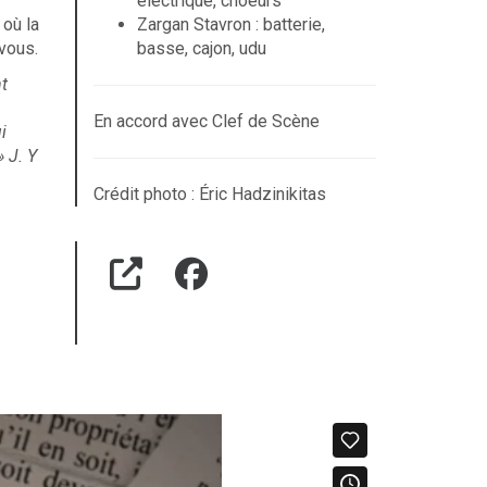
électrique, choeurs
 où la
Zargan Stavron : batterie,
vous.
basse, cajon, udu
nt
En accord avec Clef de Scène
i
 J. Y
Crédit photo : Éric Hadzinikitas