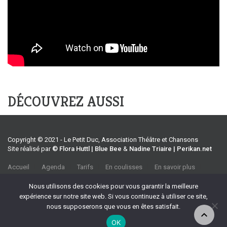
DÉCOUVREZ AUSSI
Copyright © 2021 - Le Petit Duc, Association Théâtre et Chansons
Site réalisé par
© Flora Huttl | Blue Bee
&
Nadine Triaire | Perikan.net
Accueil
Agenda
Tarifs
En coulisses
En savoir plus
CGV
Association Théâtre et Chansons
Nous utilisons des cookies pour vous garantir la meilleure
35 rue Emile Tavan, 13100 Aix-en-Provence
expérience sur notre site web. Si vous continuez à utiliser ce site,
Tel :
04 42 27 37 39
nous supposerons que vous en êtes satisfait.
Port :
06 70 32 90 69
OK