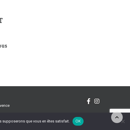
T
!
ous
ovence
OK
ous supposerons que vous en êtes satisfait.