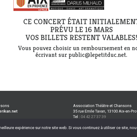
CE CONCERT ÉTAIT INITIALEMEN
PRÉVU LE 16 MARS
VOS BILLETS RESTENT VALABLES
Vous pouvez choisir un remboursement en n
écrivant sur public@lepetitduc.net.
ansons
Association Théâtre et Chansons
erikan.net
35 rue Emile Tavan, 13100 Aix-en-Pr
Tel :
04 42 27 37 39
 plus
CGV
Port :
06 70 32 90 69
eilleure expérience sur notre site web. Si vous continuez à utiliser ce site, n