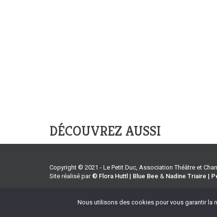
DÉCOUVREZ AUSSI
Copyright © 2021 - Le Petit Duc, Association Théâtre et Ch
Site réalisé par
© Flora Huttl | Blue Bee
&
Nadine Triaire | P
Accueil
Agenda
Tarifs
En coulisses
En savoir
Nous utilisons des cookies pour vous garantir la m