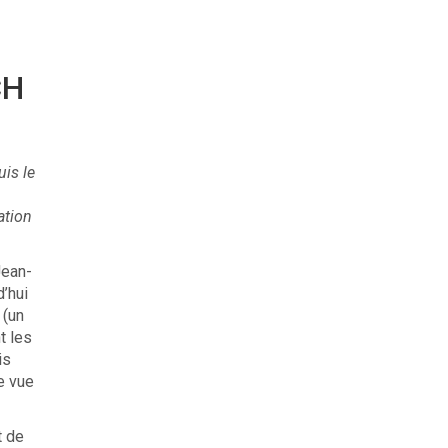
CH
is le
ation
Jean-
d’hui
 (un
t les
is
e vue
t de