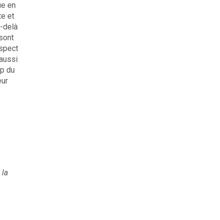
ue en
te et
r-delà
sont
aspect
 aussi
up du
eur
 la