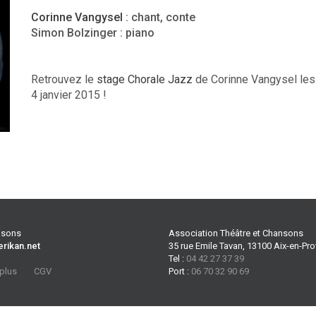
Corinne Vangysel
: chant, conte
Simon Bolzinger : piano
Retrouvez le
stage Chorale Jazz
de Corinne Vangysel les
4 janvier 2015 !
ansons
Association Théâtre et Chansons
erikan.net
35 rue Emile Tavan, 13100 Aix-en-Pr
Tel :
04 42 27 37 39
 plus
CGV
Port :
06 70 32 90 69