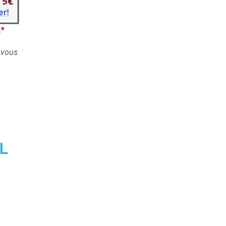
€*
n vous
L