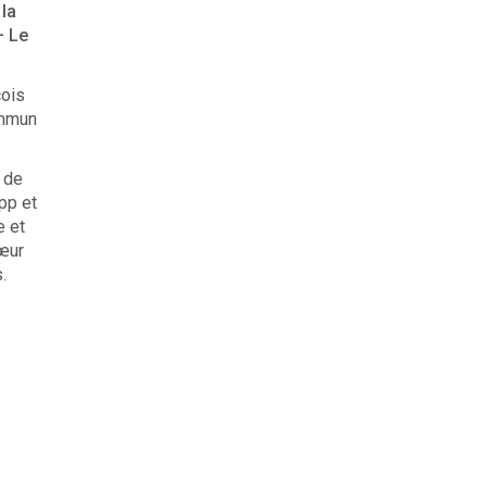
 la
– Le
̧ois
ommun
 de
pp et
e et
cœur
.