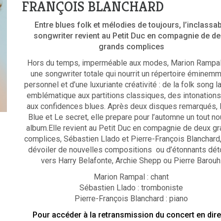
FRANÇOIS BLANCHARD
Entre blues folk et mélodies de toujours, l’inclassa
songwriter revient au Petit Duc en compagnie de d
grands complices
Hors du temps, imperméable aux modes, Marion Rampal
une songwriter totale qui nourrit un répertoire éminem
personnel et d’une luxuriante créativité : de la folk song l
emblématique aux partitions classiques, des intonation
aux confidences blues. Après deux disques remarqués,
Blue et Le secret, elle prepare pour l’automne un tout no
album.Elle revient au Petit Duc en compagnie de deux g
complices, Sébastien Llado et Pierre-François Blanchard,
dévoiler de nouvelles compositions ou d’étonnants dét
vers Harry Belafonte, Archie Shepp ou Pierre Barouh
Marion Rampal : chant
Sébastien Llado : tromboniste
Pierre-François Blanchard : piano
Pour accéder à la retransmission du concert en dire