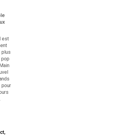
ble
eux
 est
ment
a plus
s pop
 Main
uvel
rands
 pour
ours
.
ct,