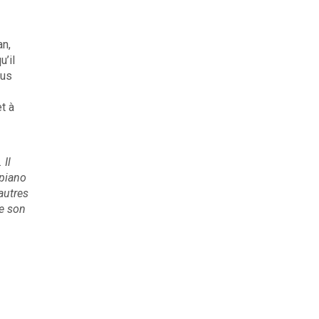
an,
u’il
ous
t à
 Il
 piano
autres
ie son