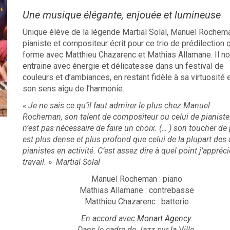
Une musique élégante, enjouée et lumineuse
Unique élève de la légende Martial Solal, Manuel Rochem
pianiste et compositeur écrit pour ce trio de prédilection q
forme avec Matthieu Chazarenc et Mathias Allamane. Il n
entraine avec énergie et délicatesse dans un festival de
couleurs et d’ambiances, en restant fidèle à sa virtuosité e
son sens aigu de l’harmonie.
« Je ne sais ce qu’il faut admirer le plus chez Manuel
Rocheman, son talent de compositeur ou celui de pianiste.
n’est pas nécessaire de faire un choix. (… ) son toucher de
est plus dense et plus profond que celui de la plupart des 
pianistes en activité. C’est assez dire à quel point j’appréc
travail. » Martial Solal
Manuel Rocheman : piano
Mathias Allamane : contrebasse
Matthieu Chazarenc : batterie
En accord avec
Monart Agency
.
Dans le cadre de Jazz sur la Ville.